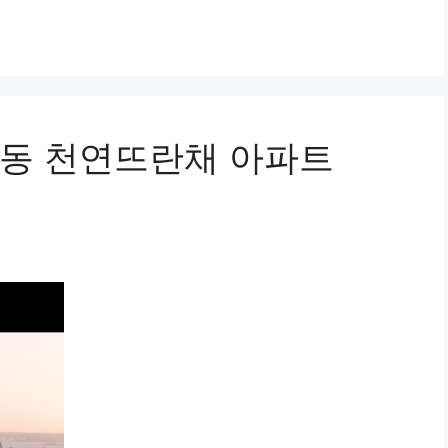
동 천연뜨란채 아파트