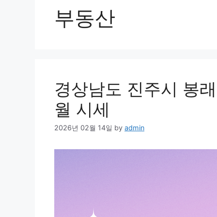
부동산
경상남도 진주시 봉래동
월 시세
2026년 02월 14일
by
admin