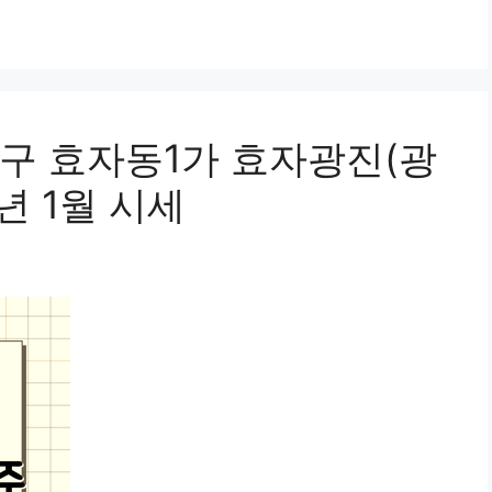
구 효자동1가 효자광진(광
년 1월 시세