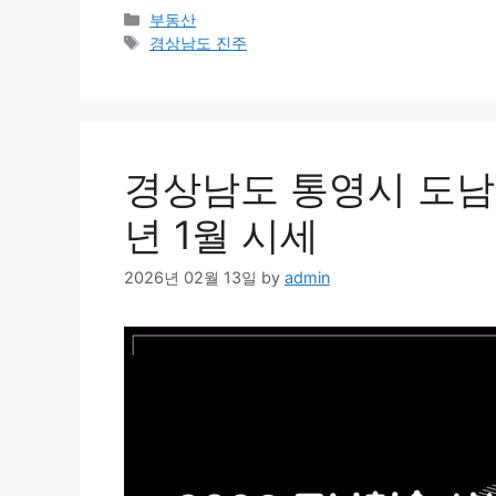
Categories
부동산
Tags
경상남도 진주
경상남도 통영시 도남
년 1월 시세
2026년 02월 13일
by
admin