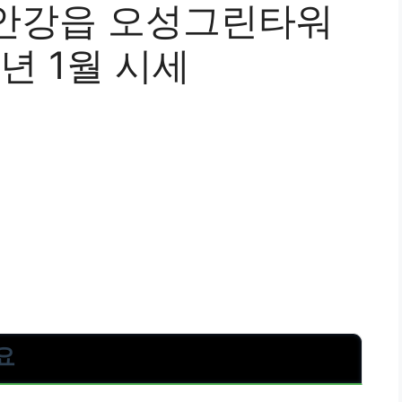
안강읍 오성그린타워
년 1월 시세
요