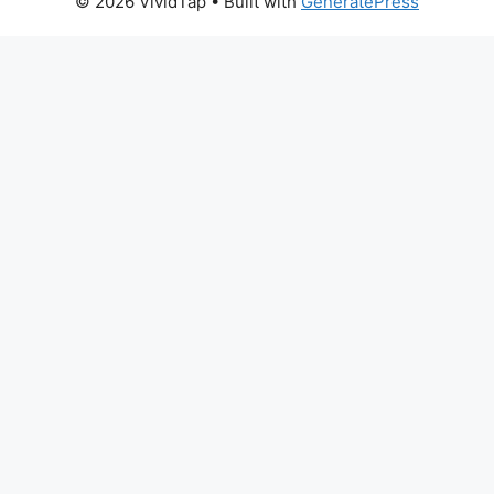
© 2026 VividTap
• Built with
GeneratePress