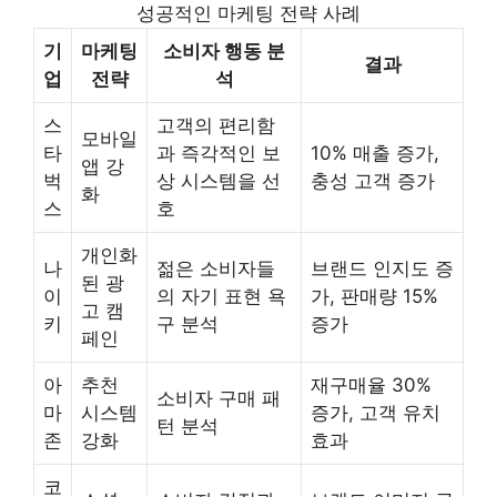
성공적인 마케팅 전략 사례
기
마케팅
소비자 행동 분
결과
업
전략
석
스
고객의 편리함
모바일
타
과 즉각적인 보
10% 매출 증가,
앱 강
벅
상 시스템을 선
충성 고객 증가
화
스
호
개인화
나
젊은 소비자들
브랜드 인지도 증
된 광
이
의 자기 표현 욕
가, 판매량 15%
고 캠
키
구 분석
증가
페인
아
추천
재구매율 30%
소비자 구매 패
마
시스템
증가, 고객 유치
턴 분석
존
강화
효과
코