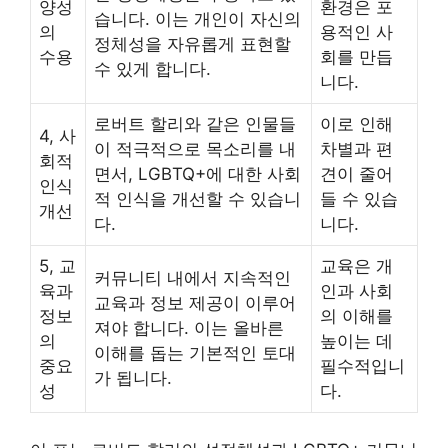
양성
환경은 포
습니다. 이는 개인이 자신의
의
용적인 사
정체성을 자유롭게 표현할
수용
회를 만듭
수 있게 합니다.
니다.
로버트 할리와 같은 인물들
이로 인해
4, 사
이 적극적으로 목소리를 내
차별과 편
회적
면서, LGBTQ+에 대한 사회
견이 줄어
인식
적 인식을 개선할 수 있습니
들 수 있습
개선
다.
니다.
5, 교
교육은 개
커뮤니티 내에서 지속적인
육과
인과 사회
교육과 정보 제공이 이루어
정보
의 이해를
져야 합니다. 이는 올바른
의
높이는 데
이해를 돕는 기본적인 토대
중요
필수적입니
가 됩니다.
성
다.