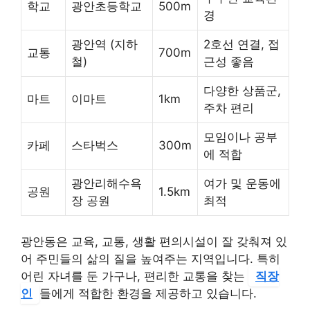
학교
광안초등학교
500m
경
광안역 (지하
2호선 연결, 접
교통
700m
철)
근성 좋음
다양한 상품군,
마트
이마트
1km
주차 편리
모임이나 공부
카페
스타벅스
300m
에 적합
광안리해수욕
여가 및 운동에
공원
1.5km
장 공원
최적
광안동은 교육, 교통, 생활 편의시설이 잘 갖춰져 있
어 주민들의 삶의 질을 높여주는 지역입니다. 특히
어린 자녀를 둔 가구나, 편리한 교통을 찾는
직장
인
들에게 적합한 환경을 제공하고 있습니다.