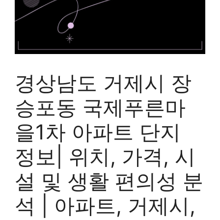
경상남도 거제시 장
승포동 국제푸른마
을1차 아파트 단지
정보| 위치, 가격, 시
설 및 생활 편의성 분
석 | 아파트, 거제시,