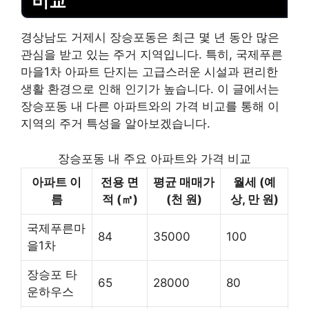
비교
경상남도 거제시 장승포동은 최근 몇 년 동안 많은
관심을 받고 있는 주거 지역입니다. 특히, 국제푸른
마을1차 아파트 단지는 고급스러운 시설과 편리한
생활 환경으로 인해 인기가 높습니다. 이 글에서는
장승포동 내 다른 아파트와의 가격 비교를 통해 이
지역의 주거 특성을 알아보겠습니다.
장승포동 내 주요 아파트와 가격 비교
아파트 이
전용 면
평균 매매가
월세 (예
름
적 (㎡)
(천 원)
상, 만 원)
국제푸른마
84
35000
100
을1차
장승포 타
65
28000
80
운하우스