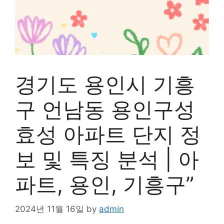
경기도 용인시 기흥
구 언남동 용인구성
효성 아파트 단지 정
보 및 특징 분석 | 아
파트, 용인, 기흥구”
2024년 11월 16일
by
admin