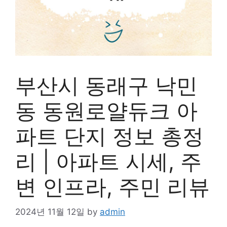
부산시 동래구 낙민
동 동원로얄듀크 아
파트 단지 정보 총정
리 | 아파트 시세, 주
변 인프라, 주민 리뷰
2024년 11월 12일
by
admin