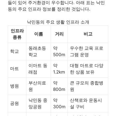
들이 있어 주거환경이 우수합니다. 아래 표는 낙민
동의 주요 인프라 정보를 정리한 것입니다.
낙민동의 주요 생활 인프라 소개
인프라
이름
거리
비고
종류
동래초등
약
우수한 교육 프로
학교
학교
500m
그램 운영
이마트 동
약
대형 마트로 다양
마트
래점
1.2km
한 상품 보유
부산의료
약
큰 규모의 종합병
병원
원
800m
원
낙민동 중
약
산책로와 운동시
공원
앙공원
300m
설 구비