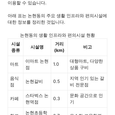
이용할 수 있습니다.
아래 표는 논현동의 주요 생활 인프라와 편의시설에
대한 정보를 정리한 것입니다.
논현동의 생활 인프라와 편의시설 현황
시설
거리
시설명
비고
종류
(km)
이마트 논현
대형마트, 다양한
마트
1.0
점
상품 구비
음식
지역 인기 있는 갈
논현갈비
0.5
점
비 전문점
스타벅스 논
문화 공간으로 인
카페
0.3
현역점
기
논현초등학