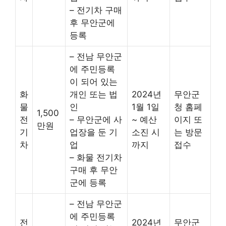
– 전기차 구매
후 무안군에
등록
– 전남 무안군
에 주민등록
이 되어 있는
화
개인 또는 법
2024년
무안군
물
인
1월 1일
청 홈페
1,500
전
– 무안군에 사
~ 예산
이지 또
만원
기
업장을 둔 기
소진 시
는 방문
차
업
까지
접수
– 화물 전기차
구매 후 무안
군에 등록
– 전남 무안군
에 주민등록
전
2024년
무안군