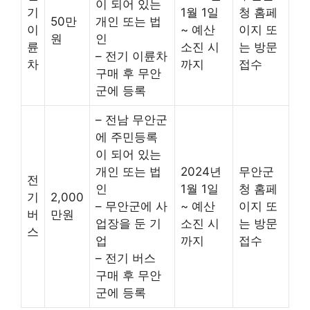
이 되어 있는
기
1월 1일
청 홈페
50만
개인 또는 법
이
~ 예산
이지 또
원
인
륜
소진 시
는 방문
– 전기 이륜차
차
까지
접수
구매 후 무안
군에 등록
– 전남 무안군
에 주민등록
이 되어 있는
개인 또는 법
2024년
무안군
전
인
1월 1일
청 홈페
기
2,000
– 무안군에 사
~ 예산
이지 또
버
만원
업장을 둔 기
소진 시
는 방문
스
업
까지
접수
– 전기 버스
구매 후 무안
군에 등록