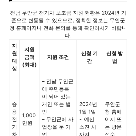
전남 무안군 전기차 보조금 지원 현황은 2024년 기
준으로 변동될 수 있으므로, 정확한 정보는 무안군
청 홈페이지나 전화 문의를 통해 확인하시기 바랍니
다.
지
지원
원
신청 기
신청 방
금액
지원 조건
대
간
법
(최대)
상
– 전남 무안군
에 주민등록
이 되어 있는
승
개인 또는 법
2024년
무안군
용
인
1월 1일
청 홈페
1,000
전
– 무안군에 사
~ 예산
이지 또
만원
기
업장을 둔 기
소진 시
는 방문
차
업
까지
접수