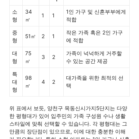
소
34
1인 가구 및 신혼부부에게
1
1
형
㎡
적합
중
작은 가족 혹은 2인 가구
51㎡
2
1
형
에 적합
대
75
가족이 넉넉하게 거주할
3
2
형
㎡
수 있는 공간 제공
특
98
대가족을 위한 최적의 선
대
4
2
㎡
택
형
위 표에서 보듯, 양천구 목동신시가지5단지는 다양
한 평형대가 있어 입주민의 가족 구성원 수나 생활
스타일에 맞춰 선택할 수 있습니다. 각 평형대는 그
만큼의 장단점이 있으므로, 이에 대한 충분한 이해