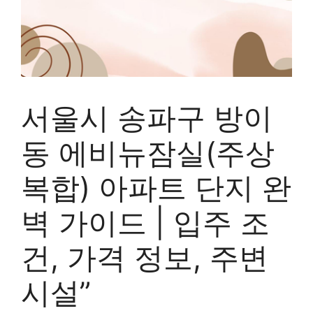
서울시 송파구 방이
동 에비뉴잠실(주상
복합) 아파트 단지 완
벽 가이드 | 입주 조
건, 가격 정보, 주변
시설”