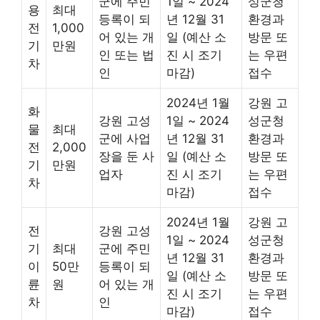
군에 주민
1일 ~ 2024
성군청
용
최대
등록이 되
년 12월 31
환경과
전
1,000
어 있는 개
일 (예산 소
방문 또
기
만원
인 또는 법
진 시 조기
는 우편
차
인
마감)
접수
2024년 1월
강원 고
화
강원 고성
1일 ~ 2024
성군청
물
최대
군에 사업
년 12월 31
환경과
전
2,000
장을 둔 사
일 (예산 소
방문 또
기
만원
업자
진 시 조기
는 우편
차
마감)
접수
2024년 1월
강원 고
전
강원 고성
1일 ~ 2024
성군청
기
최대
군에 주민
년 12월 31
환경과
이
50만
등록이 되
일 (예산 소
방문 또
륜
원
어 있는 개
진 시 조기
는 우편
차
인
마감)
접수