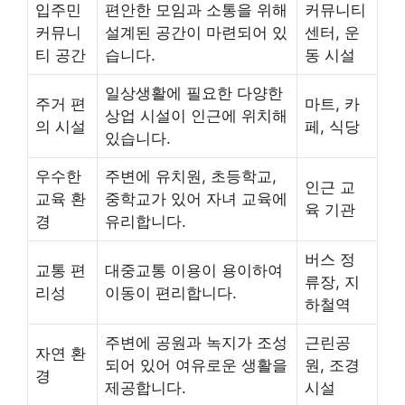
입주민
편안한 모임과 소통을 위해
커뮤니티
커뮤니
설계된 공간이 마련되어 있
센터, 운
티 공간
습니다.
동 시설
일상생활에 필요한 다양한
주거 편
마트, 카
상업 시설이 인근에 위치해
의 시설
페, 식당
있습니다.
우수한
주변에 유치원, 초등학교,
인근 교
교육 환
중학교가 있어 자녀 교육에
육 기관
경
유리합니다.
버스 정
교통 편
대중교통 이용이 용이하여
류장, 지
리성
이동이 편리합니다.
하철역
주변에 공원과 녹지가 조성
근린공
자연 환
되어 있어 여유로운 생활을
원, 조경
경
제공합니다.
시설