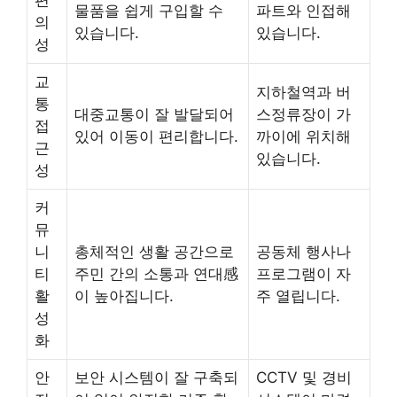
물품을 쉽게 구입할 수
파트와 인접해
의
있습니다.
있습니다.
성
교
지하철역과 버
통
대중교통이 잘 발달되어
스정류장이 가
접
있어 이동이 편리합니다.
까이에 위치해
근
있습니다.
성
커
뮤
니
총체적인 생활 공간으로
공동체 행사나
티
주민 간의 소통과 연대感
프로그램이 자
활
이 높아집니다.
주 열립니다.
성
화
안
보안 시스템이 잘 구축되
CCTV 및 경비