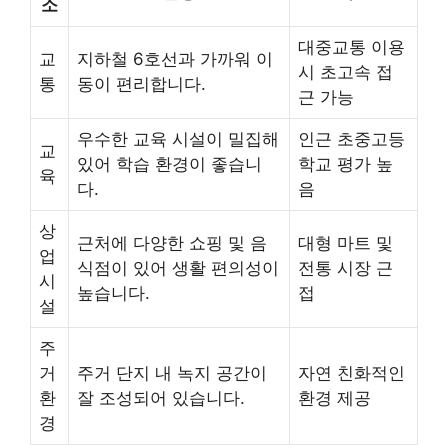
소
대중교통 이용
교
지하철 6호선과 가까워 이
시 초고속 접
통
동이 편리합니다.
근 가능
우수한 교육 시설이 밀집해
인근 초중고등
교
있어 학습 환경이 좋습니
학교 평가 높
육
다.
음
상
근처에 다양한 쇼핑 및 음
대형 마트 및
업
식점이 있어 생활 편의성이
전통 시장 근
시
높습니다.
접
설
주
거
주거 단지 내 녹지 공간이
자연 친화적인
환
잘 조성되어 있습니다.
환경 제공
경