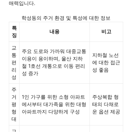
매력입니다.
학성동의 주거 환경 및 특성에 대한 정보
특
내용
비고
징
교
주요 도로와 가까워 대중교통
통
지하철 노선
이용이 용이하며, 울산 지하
편
에 대한 접근
철 1호선 개통으로 이동 편리
리
성 좋음
성 증가
성
주
거
1인 가구를 위한 소형 아파트
주상복합 형
평
에서부터 대가족을 위한 대형
태의 다채로
형
아파트까지 다양하게 구성
운 옵션 제공
대
교