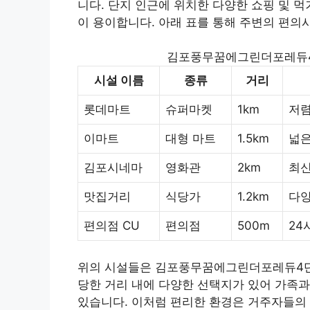
니다. 단지 인근에 위치한 다양한 쇼핑 및 
이 용이합니다. 아래 표를 통해 주변의 편의
김포풍무꿈에그린더포레듀4단
시설 이름
종류
거리
롯데마트
슈퍼마켓
1km
저렴
이마트
대형 마트
1.5km
넓은
김포시네마
영화관
2km
최신
맛집거리
식당가
1.2km
다양
편의점 CU
편의점
500m
24
위의 시설들은 김포풍무꿈에그린더포레듀4단
당한 거리 내에 다양한 선택지가 있어 가족과
있습니다. 이처럼 편리한 환경은 거주자들의 