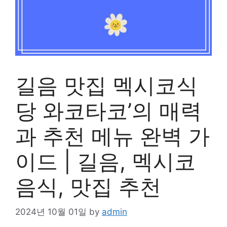
길음 맛집 멕시코식
당 와코타코’의 매력
과 추천 메뉴 완벽 가
이드 | 길음, 멕시코
음식, 맛집 추천
2024년 10월 01일
by
admin