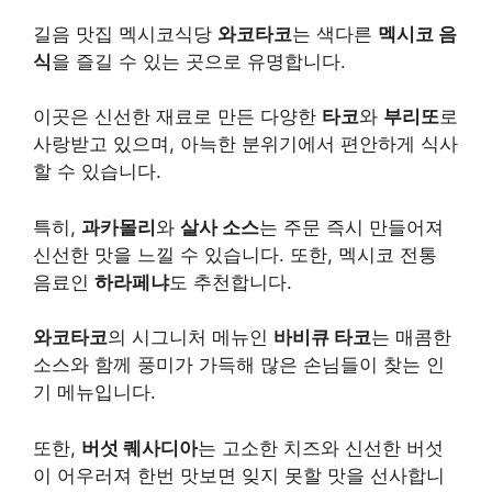
길음 맛집 멕시코식당
와코타코
는 색다른
멕시코 음
식
을 즐길 수 있는 곳으로 유명합니다.
이곳은 신선한 재료로 만든 다양한
타코
와
부리또
로
사랑받고 있으며, 아늑한 분위기에서 편안하게 식사
할 수 있습니다.
특히,
과카몰리
와
살사 소스
는 주문 즉시 만들어져
신선한 맛을 느낄 수 있습니다. 또한, 멕시코 전통
음료인
하라페냐
도 추천합니다.
와코타코
의 시그니처 메뉴인
바비큐 타코
는 매콤한
소스와 함께 풍미가 가득해 많은 손님들이 찾는 인
기 메뉴입니다.
또한,
버섯 퀘사디아
는 고소한 치즈와 신선한 버섯
이 어우러져 한번 맛보면 잊지 못할 맛을 선사합니