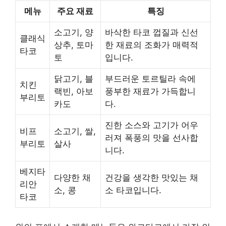
메뉴
주요 재료
특징
소고기, 양
바삭한 타코 껍질과 신선
클래식
상추, 토마
한 재료의 조화가 매력적
타코
토
입니다.
닭고기, 블
부드러운 토르틸라 속에
치킨
랙빈, 아보
풍부한 재료가 가득합니
부리토
카도
다.
진한 소스와 고기가 어우
비프
소고기, 쌀,
러져 폭풍의 맛을 선사합
부리토
살사
니다.
베지타
다양한 채
건강을 생각한 맛있는 채
리안
소, 콩
소 타코입니다.
타코