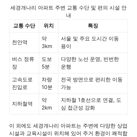
세경개나리 아파트 주변 교통 수단 및 편의 시설 안
내
교통 수단
위치
특징
약
서울 및 주요 도시간 이동
천안역
3km
용이
버스 정류
도보
다양한 노선 운영, 빈번한
장
5분
운행
고속도로
차량
전국 방면으로 편리한 이동
진입로
10분
가능
약
지하철 1호선으로 연결, 도
지하철역
2km
심 접근성 강화
이 외에도 세경개나리 아파트는 주변에 다양한 상업
시설과 교육시설이 위치해 있어 주거 환경이 쾌적합