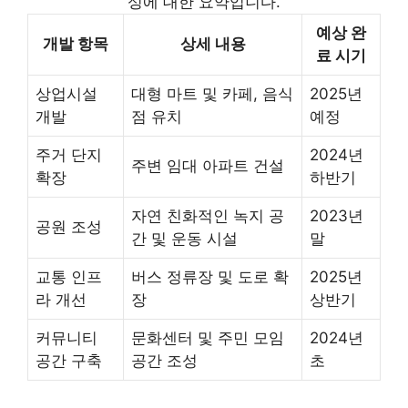
성에 대한 요약입니다.
예상 완
개발 항목
상세 내용
료 시기
상업시설
대형 마트 및 카페, 음식
2025년
개발
점 유치
예정
주거 단지
2024년
주변 임대 아파트 건설
확장
하반기
자연 친화적인 녹지 공
2023년
공원 조성
간 및 운동 시설
말
교통 인프
버스 정류장 및 도로 확
2025년
라 개선
장
상반기
커뮤니티
문화센터 및 주민 모임
2024년
공간 구축
공간 조성
초