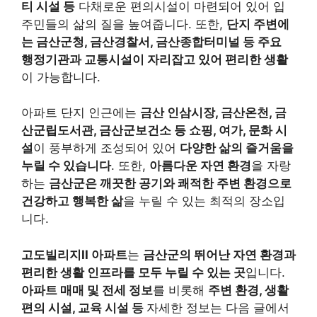
티 시설 등
다채로운 편의시설이 마련되어 있어 입
주민들의 삶의 질을 높여줍니다. 또한,
단지 주변에
는 금산군청, 금산경찰서, 금산종합터미널 등 주요
행정기관과 교통시설이 자리잡고 있어 편리한 생활
이 가능합니다.
아파트 단지 인근에는
금산 인삼시장, 금산온천, 금
산군립도서관, 금산군보건소 등 쇼핑, 여가, 문화 시
설
이 풍부하게 조성되어 있어
다양한 삶의 즐거움을
누릴 수 있습니다
. 또한,
아름다운 자연 환경
을 자랑
하는
금산군은 깨끗한 공기와 쾌적한 주변 환경으로
건강하고 행복한 삶
을 누릴 수 있는 최적의 장소입
니다.
고도빌리지II 아파트
는
금산군의 뛰어난 자연 환경과
편리한 생활 인프라를 모두 누릴 수 있는 곳
입니다.
아파트 매매 및 전세 정보
를 비롯해
주변 환경, 생활
편의 시설, 교육 시설 등
자세한 정보는 다음 글에서