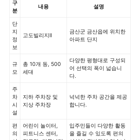
구
내용
설명
분
단
지
금산군 금산읍에 위치한
고도빌리지II
정
아파트 단지
보
다양한 평형대로 구성되
규
총 10개 동, 500
어 선택의 폭이 넓습니
모
세대
다.
주
차
지하 주차장 및
넉넉한 주차 공간을 제공
시
지상 주차장
합니다.
설
편
어린이 놀이터,
입주민들이 다양한 활동
의
피트니스 센터,
을 즐길 수 있도록 편의