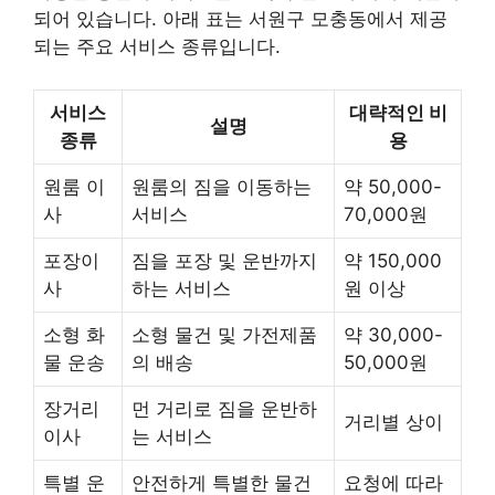
되어 있습니다. 아래 표는 서원구 모충동에서 제공
되는 주요 서비스 종류입니다.
서비스
대략적인 비
설명
종류
용
원룸 이
원룸의 짐을 이동하는
약 50,000-
사
서비스
70,000원
포장이
짐을 포장 및 운반까지
약 150,000
사
하는 서비스
원 이상
소형 화
소형 물건 및 가전제품
약 30,000-
물 운송
의 배송
50,000원
장거리
먼 거리로 짐을 운반하
거리별 상이
이사
는 서비스
특별 운
안전하게 특별한 물건
요청에 따라