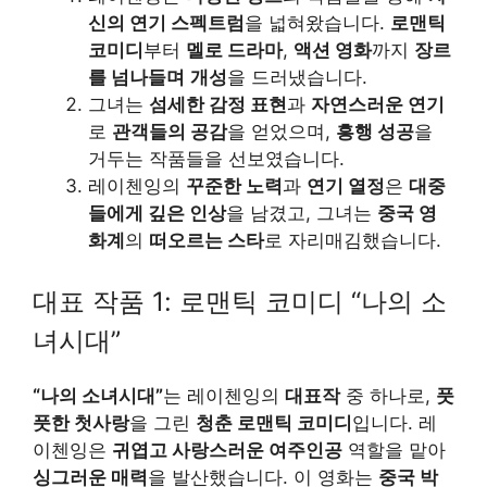
신의 연기 스펙트럼
을 넓혀왔습니다.
로맨틱
코미디
부터
멜로 드라마
,
액션 영화
까지
장르
를 넘나들며
개성
을 드러냈습니다.
그녀는
섬세한 감정 표현
과
자연스러운 연기
로
관객들의 공감
을 얻었으며,
흥행 성공
을
거두는 작품들을 선보였습니다.
레이첸잉의
꾸준한 노력
과
연기 열정
은
대중
들에게 깊은 인상
을 남겼고, 그녀는
중국 영
화계
의
떠오르는 스타
로 자리매김했습니다.
대표 작품 1: 로맨틱 코미디 “나의 소
녀시대”
“나의 소녀시대”
는 레이첸잉의
대표작
중 하나로,
풋
풋한 첫사랑
을 그린
청춘 로맨틱 코미디
입니다. 레
이첸잉은
귀엽고 사랑스러운 여주인공
역할을 맡아
싱그러운 매력
을 발산했습니다. 이 영화는
중국 박