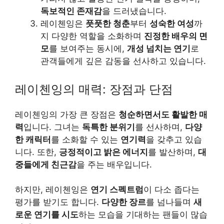
독보적인 존재감
을 드러냈습니다.
레이첸잉은
풋풋한 청춘
부터
성숙한 여성
까
지 다양한 역할을 소화하며
진정한 배우의 면
모
를 보여주는 동시에,
개성 넘치는 연기
로
관객들에게 깊은 감동을 선사하고 있습니다.
레이첸잉의 매력: 장점과 단점
레이첸잉의 가장 큰 장점은
청순하면서도 활발한 매
력
입니다. 그녀는
독특한 분위기
를 선사하며,
다양
한 캐릭터
를 소화할 수 있는
연기력
을 갖추고 있습
니다. 또한,
긍정적이고 밝은 에너지
를 발산하며,
대
중들에게 친근감
을 주는 배우입니다.
하지만, 레이첸잉은
연기 스펙트럼
이 다소 좁다는
평가를 받기도 합니다.
다양한 장르
를 넘나들며
새
로운 연기를 시도
하는 모습을 기대하는 팬들이 많습