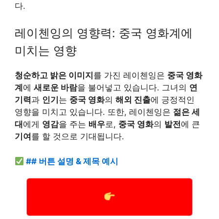
다.
레이첸잉의 영향력: 중국 영화계에
미치는 영향
청순하고 밝은 이미지
를 가진 레이첸잉은
중국 영화
계
에
새로운 바람
을 불어넣고 있습니다. 그녀의
연
기력
과
인기
는
중국 영화
의
해외 진출
에 긍정적인
영향을 미치고 있습니다. 또한, 레이첸잉은
젊은 세
대
에게
영감
을 주는
배우
로,
중국 영화
의
발전
에 큰
기여
를 할 것으로 기대됩니다.
## 버튼 설명 & 제목 예시