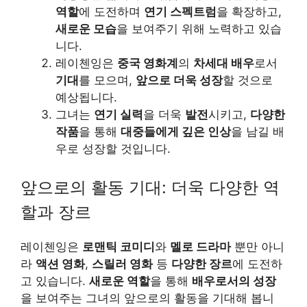
역할
에 도전하며
연기 스펙트럼
을 확장하고,
새로운 모습
을 보여주기 위해 노력하고 있습
니다.
레이첸잉은
중국 영화계
의
차세대 배우
로서
기대
를 모으며,
앞으로 더욱 성장
할 것으로
예상됩니다.
그녀는
연기 실력
을 더욱
발전
시키고,
다양한
작품
을 통해
대중들에게 깊은 인상
을 남길 배
우로 성장할 것입니다.
앞으로의 활동 기대: 더욱 다양한 역
할과 장르
레이첸잉은
로맨틱 코미디
와
멜로 드라마
뿐만 아니
라
액션 영화
,
스릴러 영화
등
다양한 장르
에 도전하
고 있습니다.
새로운 역할
을 통해
배우로서의 성장
을 보여주는 그녀의 앞으로의 활동을 기대해 봅니