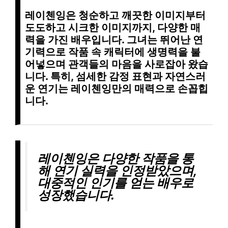
레이첸잉은
청순하고 깨끗
한 이미지부터
도도하고 시크
한 이미지까지, 다양한 매
력을 가진 배우입니다. 그녀는
뛰어난 연
기력
으로 작품 속 캐릭터에 생명력을 불
어넣으며
관객들의 마음
을 사로잡아 왔습
니다. 특히,
섬세한 감정 표현
과
자연스러
운 연기
는 레이첸잉만의 매력으로 손꼽힙
니다.
레이첸잉은
다양한 작품
을 통
해 연기 실력을 인정받았으며,
대중적인 인기를
얻는 배우로
성장했습니다.