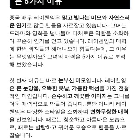
는 5가지 이유
중국 배우 레이첸잉은
맑고 빛나는 미모
와
자연스러
운 연기
로 많은 팬들을 사로잡고 있습니다. 그녀는
드라마와 영화를 넘나들며 다채로운 역할을 소화하
며 꾸준히 인기를 얻고 있습니다. 레이첸잉의 매력
에 한번 빠져들면 헤어나오기 힘들다는데, 그 이유
는 무엇일까요? 그녀의 매력을 5가지 이유로 분석
해 보았습니다.
첫 번째 이유는 바로
눈부신 미모
입니다. 레이첸잉
은
큰 눈망울, 오똑한 콧날, 갸름한 턱선
을 가진 전형
적인 미인입니다.
순수하고 깨끗한 이미지
는 그녀를
더욱 매력적으로 만들어 줍니다. 뿐만 아니라 레이
첸잉은 다양한 스타일을 소화하며
변화무쌍한 매력
을 선보입니다. 때로는 청순하고 아름다운 모습으
로, 때로는 발랄하고 귀여운 모습으로 팬들을 사로
잡습니다.