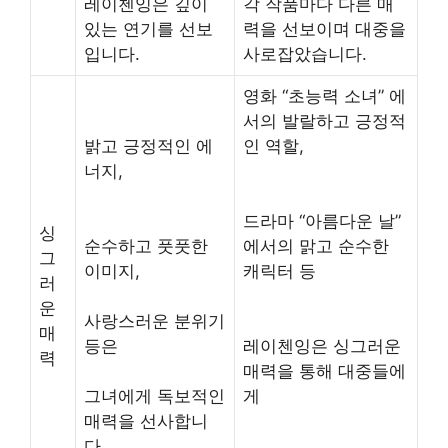
레이첸잉은 깊이
각 작품마다 다른 매
있는 연기를 선보
력을 선보이며 대중을
입니다.
사로잡았습니다.
영화 “초능력 소녀” 에
서의 발랄하고 긍정적
밝고 긍정적인 에
인 역할,
너지,
드라마 “아름다운 날”
싱
순수하고 풋풋한
에서의 맑고 순수한
그
이미지,
캐릭터 등
러
운
사랑스러운 분위기
매
등은
레이첸잉은 싱그러운
력
매력을 통해 대중들에
그녀에게 독보적인
게
매력을 선사합니
다.