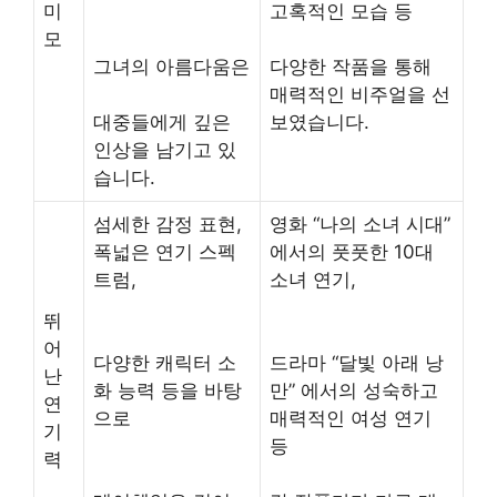
미
고혹적인 모습 등
모
그녀의 아름다움은
다양한 작품을 통해
매력적인 비주얼을 선
대중들에게 깊은
보였습니다.
인상을 남기고 있
습니다.
섬세한 감정 표현,
영화 “나의 소녀 시대”
폭넓은 연기 스펙
에서의 풋풋한 10대
트럼,
소녀 연기,
뛰
어
다양한 캐릭터 소
드라마 “달빛 아래 낭
난
화 능력 등을 바탕
만” 에서의 성숙하고
연
으로
매력적인 여성 연기
기
등
력