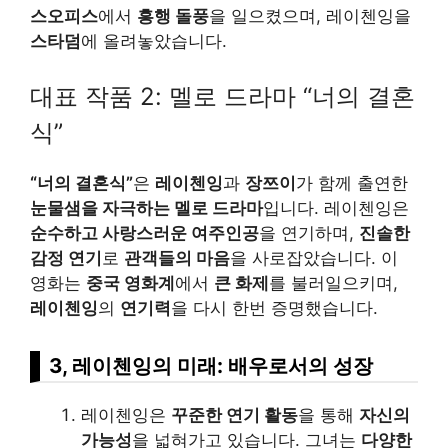
스오피스
에서
흥행 돌풍
을 일으켰으며, 레이첸잉을
스타덤
에 올려놓았습니다.
대표 작품 2: 멜로 드라마 “너의 결혼
식”
“너의 결혼식”
은
레이첸잉
과
장쯔이
가 함께 출연한
눈물샘을 자극하는 멜로 드라마
입니다. 레이첸잉은
순수하고 사랑스러운 여주인공
을 연기하며,
진솔한
감정 연기
로
관객들의 마음
을 사로잡았습니다. 이
영화는
중국 영화계
에서
큰 화제
를 불러일으키며,
레이첸잉
의
연기력
을 다시 한번 증명했습니다.
3, 레이첸잉의 미래: 배우로서의 성장
레이첸잉은
꾸준한 연기 활동
을 통해
자신의
가능성
을 넓혀가고 있습니다. 그녀는
다양한