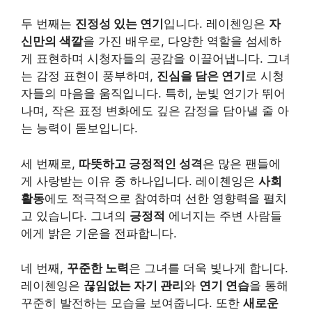
두 번째는
진정성 있는 연기
입니다. 레이첸잉은
자
신만의 색깔
을 가진 배우로, 다양한 역할을 섬세하
게 표현하며 시청자들의 공감을 이끌어냅니다. 그녀
는 감정 표현이 풍부하며,
진심을 담은 연기
로 시청
자들의 마음을 움직입니다.
특히, 눈빛 연기가 뛰어
나며, 작은 표정 변화에도 깊은 감정을 담아낼 줄 아
는 능력이 돋보입니다.
세 번째로,
따뜻하고 긍정적인 성격
은 많은 팬들에
게 사랑받는 이유 중 하나입니다. 레이첸잉은
사회
활동
에도 적극적으로 참여하며 선한 영향력을 펼치
고 있습니다. 그녀의
긍정적
에너지는 주변 사람들
에게 밝은 기운을 전파합니다.
네 번째,
꾸준한 노력
은 그녀를 더욱 빛나게 합니다.
레이첸잉은
끊임없는 자기 관리
와
연기 연습
을 통해
꾸준히 발전하는 모습을 보여줍니다. 또한
새로운