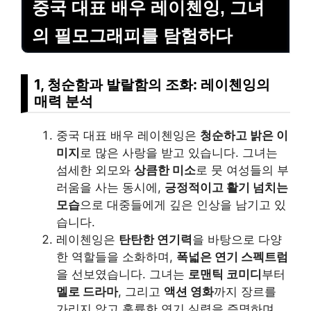
중국 대표 배우 레이첸잉, 그녀
의 필모그래피를 탐험하다
1, 청순함과 발랄함의 조화: 레이첸잉의
매력 분석
중국 대표 배우 레이첸잉은
청순하고 밝은 이
미지
로 많은 사랑을 받고 있습니다. 그녀는
섬세한 외모와
상큼한 미소
로 뭇 여성들의 부
러움을 사는 동시에,
긍정적이고 활기 넘치는
모습
으로 대중들에게 깊은 인상을 남기고 있
습니다.
레이첸잉은
탄탄한 연기력
을 바탕으로 다양
한 역할들을 소화하며,
폭넓은 연기 스펙트럼
을 선보였습니다. 그녀는
로맨틱 코미디
부터
멜로 드라마
, 그리고
액션 영화
까지 장르를
가리지 않고 훌륭한 연기 실력을 증명하며,