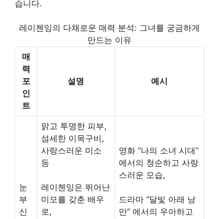
습니다.
레이첸잉의 다채로운 매력 분석: 그녀를 궁금하게
만드는 이유
매
력
포
설명
예시
인
트
맑고 투명한 피부,
섬세한 이목구비,
사랑스러운 미소
영화 “나의 소녀 시대”
등
에서의 청순하고 사랑
스러운 모습,
눈
레이첸잉은 뛰어난
부
미모를 갖춘 배우
드라마 “달빛 아래 낭
신
로,
만” 에서의 우아하고